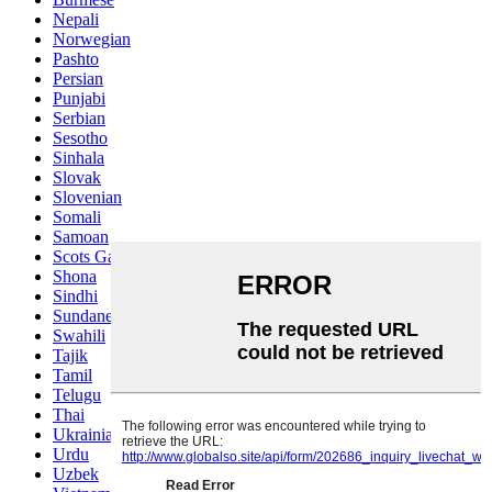
Nepali
Norwegian
Pashto
Persian
Punjabi
Serbian
Sesotho
Sinhala
Slovak
Slovenian
Somali
Samoan
Scots Gaelic
Shona
Sindhi
Sundanese
Swahili
Tajik
Tamil
Telugu
Thai
Ukrainian
Urdu
Uzbek