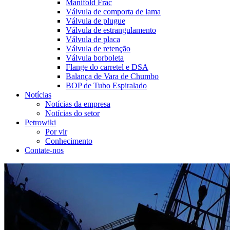
Manifold Frac
Válvula de comporta de lama
Válvula de plugue
Válvula de estrangulamento
Válvula de placa
Válvula de retenção
Válvula borboleta
Flange do carretel e DSA
Balança de Vara de Chumbo
BOP de Tubo Espiralado
Notícias
Notícias da empresa
Notícias do setor
Petrowiki
Por vir
Conhecimento
Contate-nos