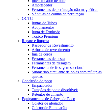
Intensificador de pote
Amortecedor
Ferramentas de perfuração não magnéticas
Válvulas da coluna de perfuração
OCTG
Juntas de Tubos
Acoplamentos
Junta de Explosão
Tópico Premium
Reparo e limpeza
Raspador de Revestimento
Arbusto de revestimento
Ímã de corda
Ferramentas de pesca
Ferramentas de fresagem
Ferramenta de fresagem seccional
Submarino circulante de bolas com múltiplas
quedas
Conclusão do poço
Empacotador
Tampões de ponte dissolúveis
Retentor de cimento
Equipamentos de Cabeça de Poço
Coletor de afogador
Coletor de Eliminação